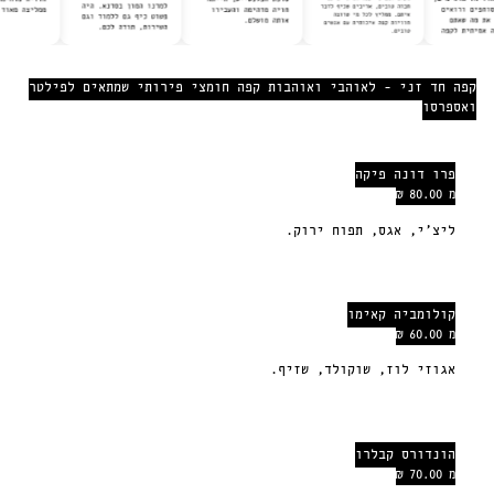
קפה חד זני - לאוהבי ואוהבות קפה חומצי פירותי שמתאים לפילטר
ואספרסו
פרו דונה פיקה
מ 80.00 ₪
ליצ׳י, אגס, תפוח ירוק.
קולומביה קאימו
מ 60.00 ₪
אגוזי לוז, שוקולד, שזיף.
הונדורס קבלרו
מ 70.00 ₪