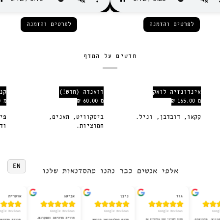
לפרטים והזמנה
לפרטים והזמנה
חדשים על המדף
אינדונזיה לואק
רואנדה (חדש!)
קנ
רואנדה
קנייה
מ 165.00 ₪
מ 60.00 ₪
מ 70.00 ₪
(חדש!)
ג׳אמבו
קקאו, דובדבן, וניל.
ביסקוויט, תאנים,
פי
(חדש!)
חמוציות.
וד
EN
אלפי אנשים כבר נהנו מהסדנאות שלנו