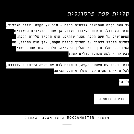
קליית קפה פרסונלית
על טעם הקפה משפיעים גורמים רבים - סוג עץ הקפה, אזור הגידול,
תנאי הגידול, שיטות העיבוד ועוד. אך אחד המרכיבים החשובים
המשפיעים על טעם הקפה שאנו שותים, הוא תהליך קליית הקפה.
בסדנה תוכלו ללמוד על תהליך קליית הקפה, איך הוא מתחיל, מה
השינויים שלו תוך כדי תהליך הקלייה, שלבים אחד אחרי השני
ובעיקר - למה אנחנו קולים קפה?
בואו ביחד עם מאסטר הקפה, שיתאים לכם את הקפה הייחודי עבורכם,
לקלות איתו שקית קפה שתלך איתכם הביתה
ב׳-ה׳
פרטים נוספים
מוצרי MOCCAMASTER נחתו אצלנו באתר!