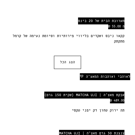
תערובת הבית של 20 בינס
מ 55.00 ₪
קקאו ניבס ושקדים בליווי פירותיות וסיומת נעימה של קרמל
מתקתק
הצג הכל
לאוהבי ואוהבות המאצ׳ה 💚
אבקת מאצ׳ה | MATCHA UJI (שקית 150 גרם)
489.00 ₪
תה ירוק טחון דק יפני טקסי
צנצנת 30 גרם מאצ׳ה | MATCHA UJI