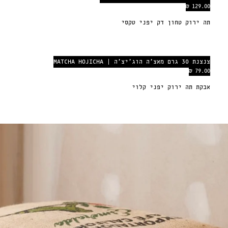
129.00 ₪
תה ירוק טחון דק יפני טקסי
צנצנת 30 גרם מאצ׳ה הוג׳יצ׳ה | MATCHA HOJICHA
79.00 ₪
אבקת תה ירוק יפני קלוי