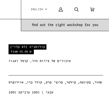
ENGLISH
Language
My
Search
Cart
(0)
Account
find out the right workshop for you
קולומביה (לא קלוי)
From 55.00 ₪
קולומביה
(לא
אזכורים של פירות הדר, קרמל ואגוז
קלוי)
שחור, מקינטה, פילטר, פרנץ׳ פרס, קולד ברו, איירופרס
100% טבעי | 100% ערביקה