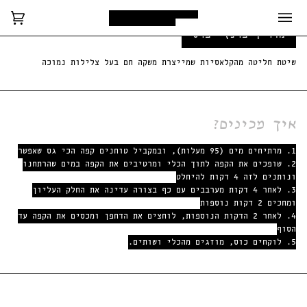
לג
תוכן
סל
(0)
מדריך פרנץ׳ פרס
הקנ
שיטת חליטה מהקלאסיות שמייצרת משקה חם בעל צלילות נמוכה
איך מכינים?
1. מרתיחים מים (95 מעלות), ובמקביל טוחנים קפה הכי גס שאפשר
2. שופכים את הקפה לתוך הכלי ומרטיבים את הקפה במים שהרתחנו
ונותנים לזה 4 דקות להיחלט
3. לאחר 4 דקות מערבבים עם כף בצורה עדינה את החלק העליון
ומחכים 2 דקות נוספות
4. לאחר 2 הדקות הנוספות, לוחצים את הדחפן ומכסים את הקפה עד
הסוף
5. לוקחים כוס, מוזגים מהכלי ושותים.