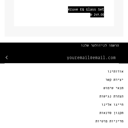
Kruve EQ Glass Set
Kruve
249.00 ₪
EQ
Glass
Set
הרשמו לניזולטר שלנו
אודותינו
יצירת קשר
תנאי שימוש
הצהרת נגישות
חייגו אלינו
תקנון סדנאות
מדיניות פרטיות